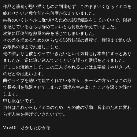
作品と演奏が思い描くものに到達せず、このままいくならドミコを
終わせたいと数年前から何度か伝えていました。
納得のいくレベルに近づけるための試行錯誤をしていく中で、限界
を感じているならば辞めていいとも何度か伝えていました。
次第に圧倒的な熱量の差を感じてしまいました。
その差を埋めるためのさらなる試行錯誤の過程で、極限まで追い込
み限界の域まで到達しました。
他の誰よりも彼とやっていきたいという気持ちは本当にずっとあり
ましたが、逆に追い込んでいくという誤った選択をとりました。
ドミコの活動として、この二人でやれることは文字通りやりきった
のだと今は思います。
曲やライブを聴いて観てくれている方々、チームの方々にはこの形
で長谷川を脱退させてしまった環境を生み出したことを深くお詫び
します。
申し訳ないです。
自分はこれからもドミコのため、その他の活動、音楽のために変わ
らず人生を捧げていきたいです。
Vo.&Gt さかしたひかる